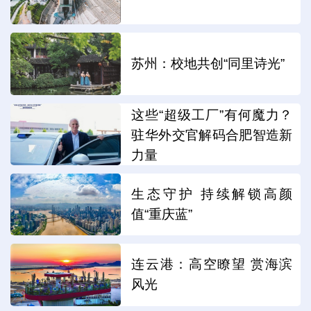
苏州：校地共创“同里诗光”
这些“超级工厂”有何魔力？
驻华外交官解码合肥智造新
力量
生态守护 持续解锁高颜
值“重庆蓝”
连云港：高空瞭望 赏海滨
风光