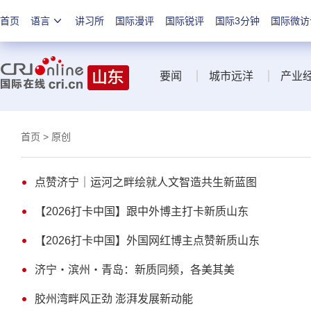
首页
语言
讲习所
国际漫评
国际锐评
国际3分钟
国际微访
要闻
城市远洋
产业
首页
> 原创
点赞济宁｜运河之畔绘就人文智造共生新蓝图
【2026打卡中国】跟中外博主打卡新质山东
【2026打卡中国】外国网红博主点赞新质山东
济宁・滨州・青岛：新质同频，各美其美
胶州湾畔风正劲 澎湃发展新动能