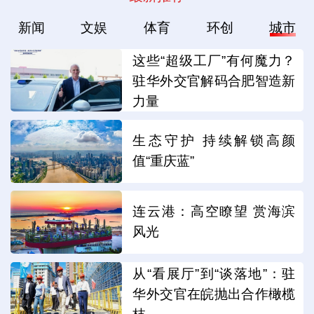
新闻
文娱
体育
环创
城市
这些“超级工厂”有何魔力？
驻华外交官解码合肥智造新
力量
生态守护 持续解锁高颜
值“重庆蓝”
连云港：高空瞭望 赏海滨
风光
从“看展厅”到“谈落地”：驻
华外交官在皖抛出合作橄榄