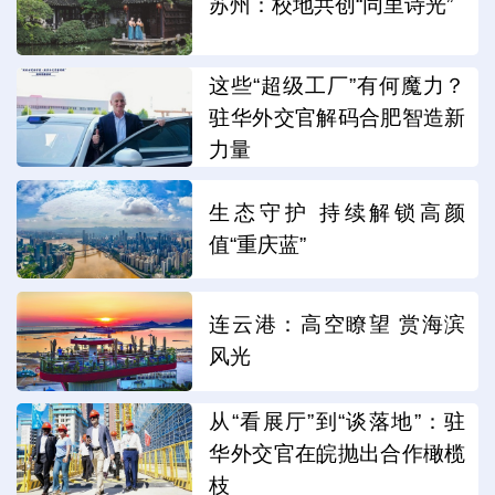
苏州：校地共创“同里诗光”
这些“超级工厂”有何魔力？
驻华外交官解码合肥智造新
力量
生态守护 持续解锁高颜
值“重庆蓝”
连云港：高空瞭望 赏海滨
风光
从“看展厅”到“谈落地”：驻
华外交官在皖抛出合作橄榄
枝