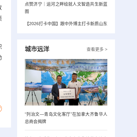
点赞济宁｜运河之畔绘就人文智造共生新蓝
政
图
项
【2026打卡中国】跟中外博主打卡新质山东
积
城市远洋
查看更多 >
动
“列治文—青岛文化客厅”在加拿大齐鲁华人
总商会揭牌