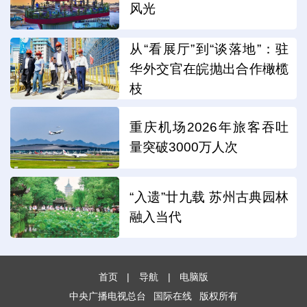
风光
从“看展厅”到“谈落地”：驻
华外交官在皖抛出合作橄榄
枝
重庆机场2026年旅客吞吐
量突破3000万人次
“入遗”廿九载 苏州古典园林
融入当代
首页
|
导航
|
电脑版
中央广播电视总台
国际在线
版权所有