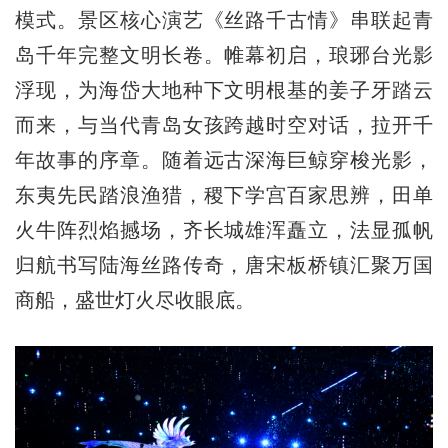
模式。景区核心演艺《丝路千古情》串联起青
岛千年完整文明长卷。帷幕初启，琅琊台光影
浮现，为海岱大地种下文明根基的姜子牙踏云
而来，与当代青岛女孩跨越时空对话，拉开千
年故事的序章。随着远古深海巨鲸穿梭光影，
东夷先民踏浪渔猎，稷下学宫百家思辨，田单
火牛阵烈焰撼场，齐长城雄浑矗立，法显孤帆
归航书写陆海丝路传奇，唐宋板桥镇汇聚万国
商船，盛世灯火尽收眼底。