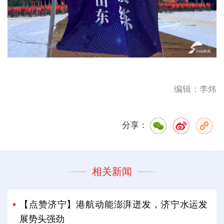
编辑：李炜
分享：
相关新闻
【点赞济宁】港航动能澎湃迸发，济宁水运发
展势头强劲