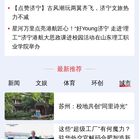
【点赞济宁】古风潮玩两翼齐飞，济宁文旅热
力不减
星河万里点亮港航匠心！“好Young济宁 走进‘理
工’”济宁港航大思政课进校园活动在山东理工职
业学院举办
最新推荐
新闻
文娱
体育
环创
城市
苏州：校地共创“同里诗光”
这些“超级工厂”有何魔力？
驻华外交官解码合肥智造新