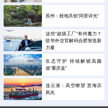
苏州：校地共创“同里诗光”
这些“超级工厂”有何魔力？
驻华外交官解码合肥智造新
力量
生态守护 持续解锁高颜
值“重庆蓝”
连云港：高空瞭望 赏海滨
风光