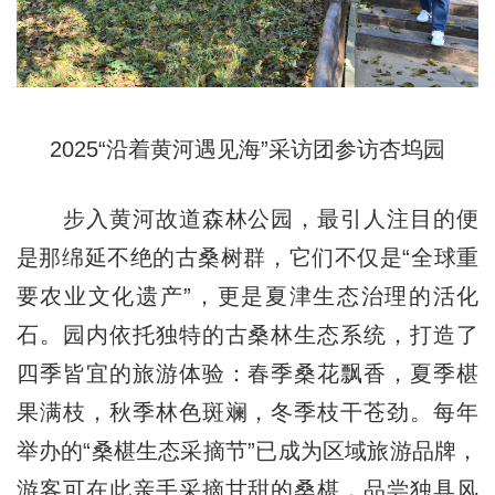
2025“沿着黄河遇见海”采访团参访杏坞园
步入黄河故道森林公园，最引人注目的便
是那绵延不绝的古桑树群，它们不仅是“全球重
要农业文化遗产”，更是夏津生态治理的活化
石。园内依托独特的古桑林生态系统，打造了
四季皆宜的旅游体验：春季桑花飘香，夏季椹
果满枝，秋季林色斑斓，冬季枝干苍劲。每年
举办的“桑椹生态采摘节”已成为区域旅游品牌，
游客可在此亲手采摘甘甜的桑椹，品尝独具风