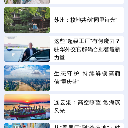
苏州：校地共创“同里诗光”
这些“超级工厂”有何魔力？
驻华外交官解码合肥智造新
力量
生态守护 持续解锁高颜
值“重庆蓝”
连云港：高空瞭望 赏海滨
风光
从“看展厅”到“谈落地”：驻