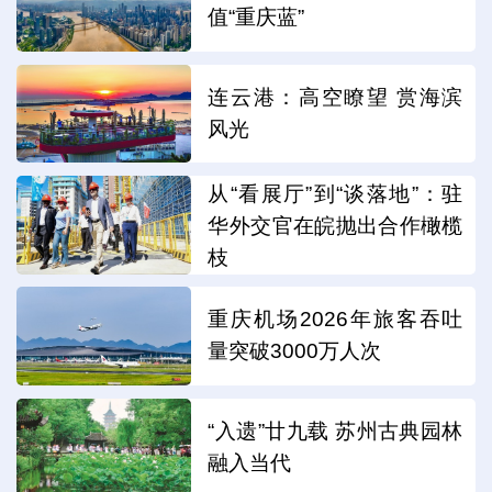
值“重庆蓝”
连云港：高空瞭望 赏海滨
风光
从“看展厅”到“谈落地”：驻
华外交官在皖抛出合作橄榄
枝
重庆机场2026年旅客吞吐
量突破3000万人次
“入遗”廿九载 苏州古典园林
融入当代