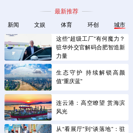
最新推荐
新闻
文娱
体育
环创
城市
这些“超级工厂”有何魔力？
驻华外交官解码合肥智造新
力量
生态守护 持续解锁高颜
值“重庆蓝”
连云港：高空瞭望 赏海滨
风光
从“看展厅”到“谈落地”：驻