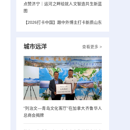
点赞济宁｜运河之畔绘就人文智造共生新蓝
图
【2026打卡中国】跟中外博主打卡新质山东
城市远洋
查看更多 >
“列治文—青岛文化客厅”在加拿大齐鲁华人
总商会揭牌