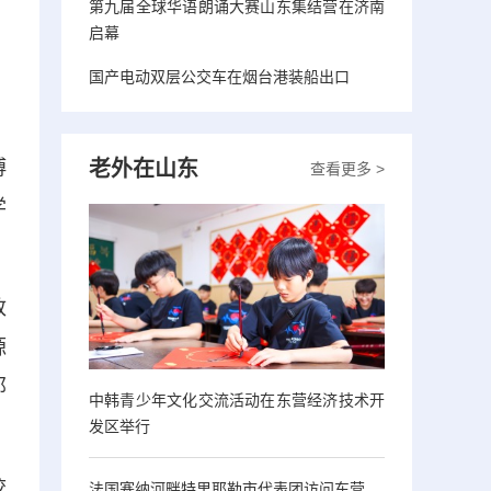
第九届全球华语朗诵大赛山东集结营在济南
启幕
国产电动双层公交车在烟台港装船出口
老外在山东
博
查看更多 >
学
致
源
那
中韩青少年文化交流活动在东营经济技术开
发区举行
校
法国塞纳河畔特里耶勒市代表团访问东营