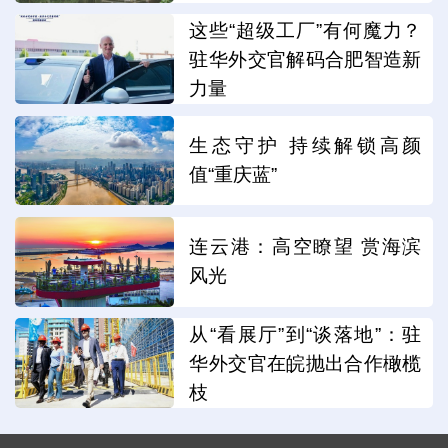
这些“超级工厂”有何魔力？
驻华外交官解码合肥智造新
力量
生态守护 持续解锁高颜
值“重庆蓝”
连云港：高空瞭望 赏海滨
风光
从“看展厅”到“谈落地”：驻
华外交官在皖抛出合作橄榄
枝