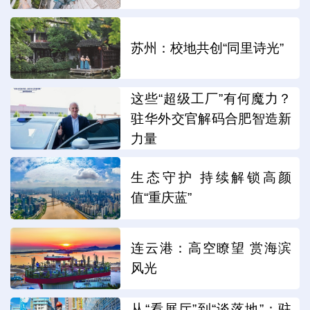
苏州：校地共创“同里诗光”
这些“超级工厂”有何魔力？
驻华外交官解码合肥智造新
力量
生态守护 持续解锁高颜
值“重庆蓝”
连云港：高空瞭望 赏海滨
风光
从“看展厅”到“谈落地”：驻