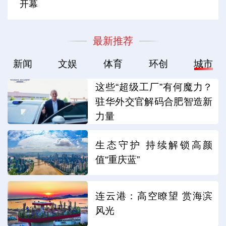
开幕
最新推荐
新闻
文娱
体育
环创
城市
这些“超级工厂”有何魔力？
驻华外交官解码合肥智造新
力量
生态守护 持续解锁高颜
值“重庆蓝”
连云港：高空瞭望 赏海滨
风光