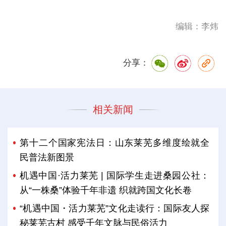
编辑：李炜
分享：
相关新闻
第十二个国家宪法日：山东莱芜多维度绘就全
民普法新图景
机遇中国·活力莱芜 | 国际学生走进桑园公社：
从“一株桑”体验千年非遗 织就跨国文化长卷
“机遇中国・活力莱芜”文化走读行：国际友人探
秘莱芜古村 感受千年文脉与民俗活力