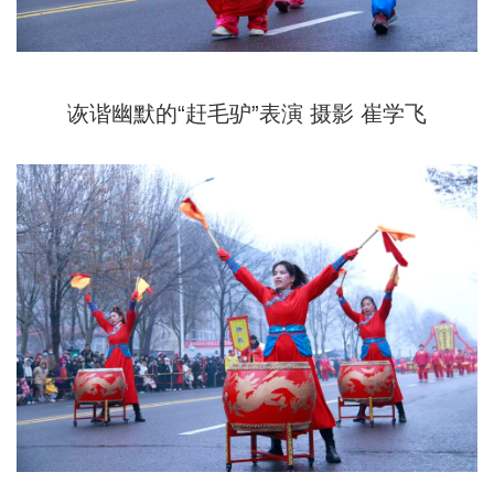
诙谐幽默的“赶毛驴”表演 摄影 崔学飞