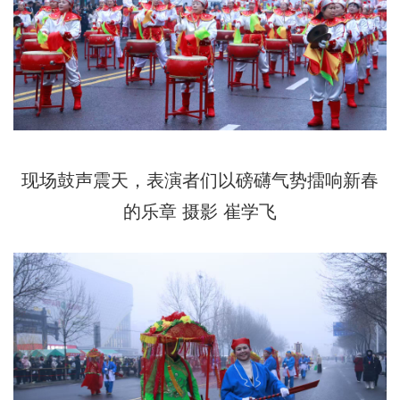
现场鼓声震天，表演者们以磅礴气势擂响新春
的乐章 摄影 崔学飞