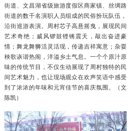
街道、文昌湖省级旅游度假区商家镇、丝绸路
街道的数千名演职人员组成的民俗扮玩队伍，
沿街巡游表演。周村芯子高悬摇曳，展现民间
艺术奇绝；威风锣鼓铿锵震天，敲出奋进豪
情；舞龙舞狮活灵活现，传递吉祥寓意；杂耍
秧歌诙谐热闹，洋溢乡土气息。一个个原汁原
味的传统节目，不仅生动展现了周村独特的民
间艺术魅力，也让现场观众在欢声笑语中感受
到了浓浓的年味和元宵佳节的喜庆氛围。（文
陈凯）