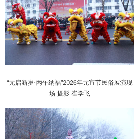
“元启新岁·丙午纳福”2026年元宵节民俗展演现
场 摄影 崔学飞