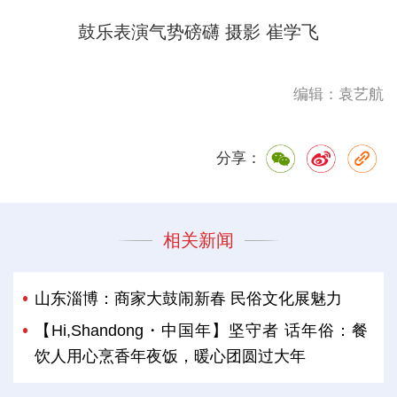
鼓乐表演气势磅礴 摄影 崔学飞
编辑：袁艺航
分享：
相关新闻
山东淄博：商家大鼓闹新春 民俗文化展魅力
【Hi,Shandong・中国年】坚守者 话年俗：餐
饮人用心烹香年夜饭，暖心团圆过大年