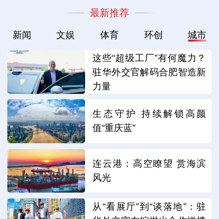
最新推荐
新闻
文娱
体育
环创
城市
这些“超级工厂”有何魔力？
驻华外交官解码合肥智造新
力量
生态守护 持续解锁高颜
值“重庆蓝”
连云港：高空瞭望 赏海滨
风光
从“看展厅”到“谈落地”：驻