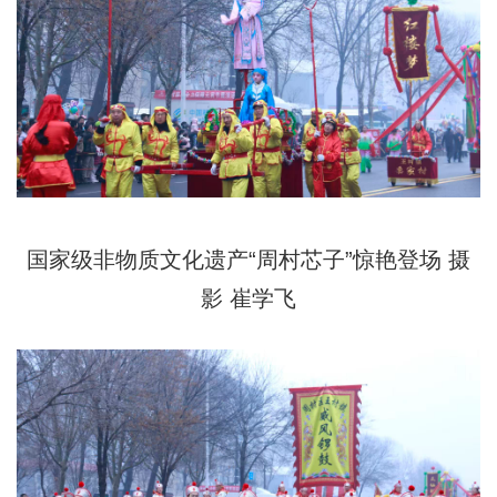
国家级非物质文化遗产“周村芯子”惊艳登场 摄
影 崔学飞