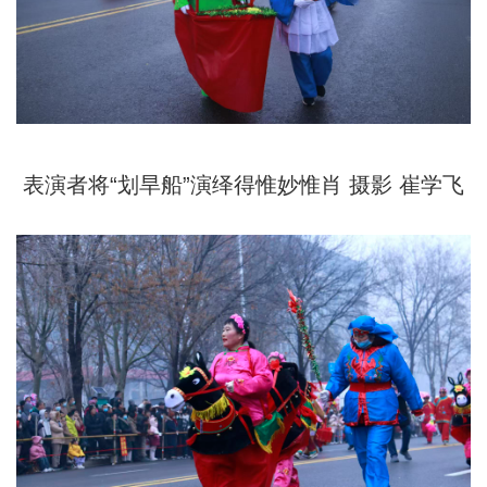
表演者将“划旱船”演绎得惟妙惟肖 摄影 崔学飞