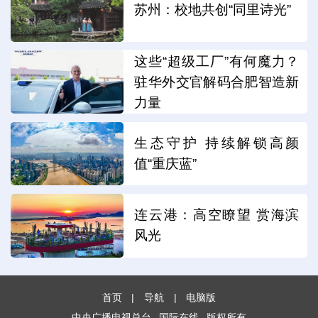
苏州：校地共创“同里诗光”
这些“超级工厂”有何魔力？
驻华外交官解码合肥智造新
力量
生态守护 持续解锁高颜
值“重庆蓝”
连云港：高空瞭望 赏海滨
风光
首页
|
导航
|
电脑版
中央广播电视总台
国际在线
版权所有