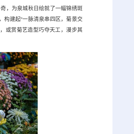
争奇，为泉城秋日绘就了一幅锦绣斑
场，构建起“一脉清泉串四区，菊景交
趣，或赏菊艺造型巧夺天工，漫步其