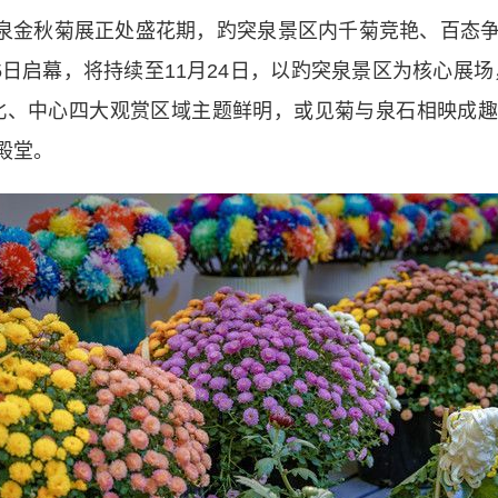
泉金秋菊展正处盛花期，趵突泉景区内千菊竞艳、百态
5日启幕，将持续至11月24日，以趵突泉景区为核心展
北、中心四大观赏区域主题鲜明，或见菊与泉石相映成
殿堂。