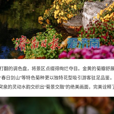
翻的调色盘，将景区点缀得绚烂夺目。金黄的菊瓣舒展
“春日剑山”等特色菊种更以独特花型吸引游客驻足品鉴
泉的灵动水韵交织出“菊景交融”的绝美画面，完美诠释了