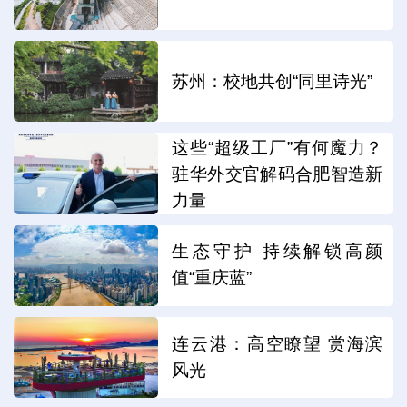
苏州：校地共创“同里诗光”
这些“超级工厂”有何魔力？
驻华外交官解码合肥智造新
力量
生态守护 持续解锁高颜
值“重庆蓝”
连云港：高空瞭望 赏海滨
风光