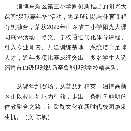
淄博高新区第三小学则创新推出的阳光大
课间“足球嘉年华”活动，将足球训练与体育课程
有机融合，荣获2023年山东省中小学阳光大课
间展评活动一等奖。学校通过优化体育课程、
引入专业师资、共建训练基地，系统培育足球
人才，近年多项比赛成绩突出，多名学生入选
淄博市13级足球队乃至鲁能足球学校精英队。
从课堂到赛场，从普及到精英，淄博高新
区正以校园足球为引领，走出一条特色鲜明的
体教融合之路，让蹴鞠文化在新时代校园焕发
生机。（文 陈凯）