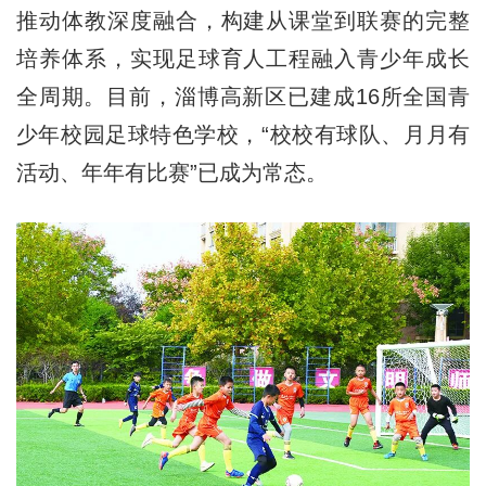
推动体教深度融合，构建从课堂到联赛的完整
培养体系，实现足球育人工程融入青少年成长
全周期。目前，淄博高新区已建成16所全国青
少年校园足球特色学校，“校校有球队、月月有
活动、年年有比赛”已成为常态。