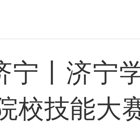
ng济宁丨济宁
院校技能大