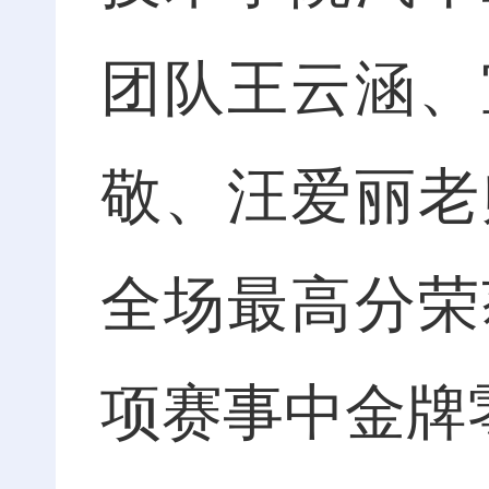
团队王云涵、
敬、汪爱丽老
全场最高分荣
项赛事中金牌