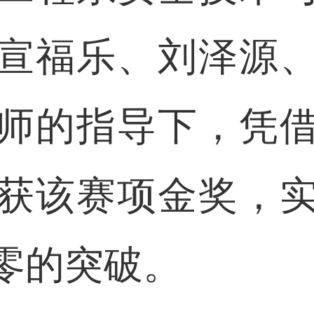
宣福乐、刘泽源
师的指导下，凭
获该赛项金奖，
零的突破。