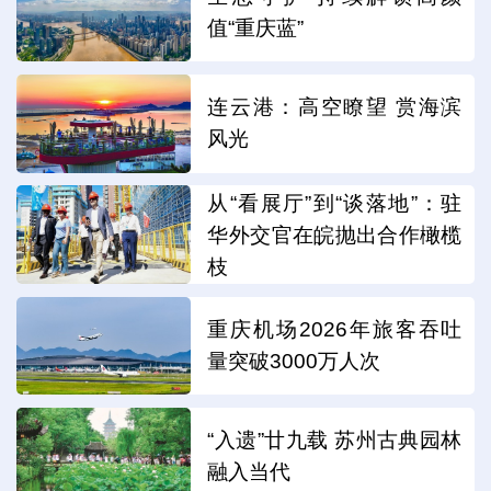
值“重庆蓝”
连云港：高空瞭望 赏海滨
风光
从“看展厅”到“谈落地”：驻
华外交官在皖抛出合作橄榄
枝
重庆机场2026年旅客吞吐
量突破3000万人次
“入遗”廿九载 苏州古典园林
融入当代